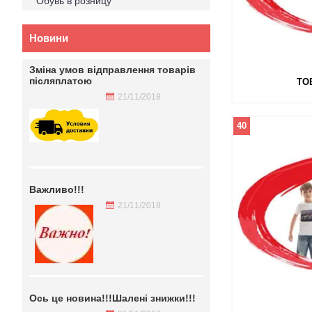
Обувь в розницу
Новини
Зміна умов відправлення товарів
післяплатою
ТО
21/11/2018
40
Важливо!!!
21/11/2018
Ось це новина!!!Шалені знижки!!!