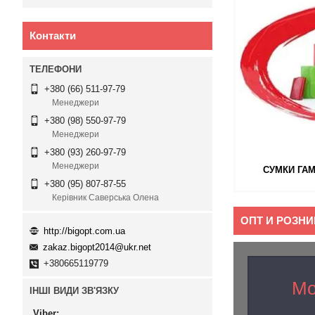
Контакти
+380 (66) 511-97-79
Менеджери
+380 (98) 550-97-79
Менеджери
+380 (93) 260-97-79
Менеджери
СУМКИ ГАМ
+380 (95) 807-87-55
Керівник Саверська Олена
ОПТ И РОЗН
http://bigopt.com.ua
zakaz.bigopt2014@ukr.net
+380665119779
Мо
ІНШІ ВИДИ ЗВ'ЯЗКУ
Viber