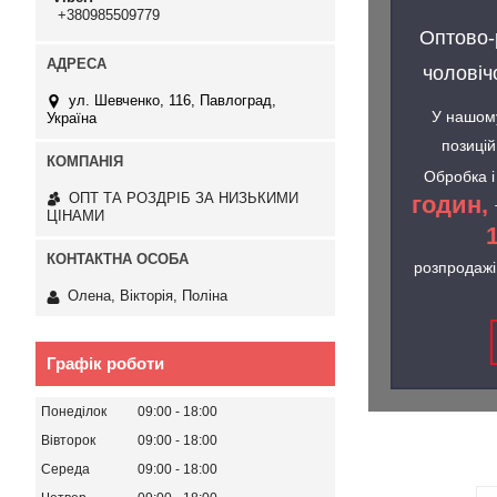
+380985509779
Оптово-
чоловіч
ул. Шевченко, 116, Павлоград,
У нашому
Україна
позиці
Обробка і
ОПТ ТА РОЗДРІБ ЗА НИЗЬКИМИ
годин,
ЦІНАМИ
розпродажі 
Олена, Вікторія, Поліна
Графік роботи
Понеділок
09:00
18:00
Вівторок
09:00
18:00
Середа
09:00
18:00