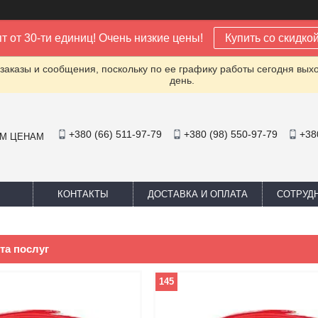
т от 30-ти единиц! Очень низкие цены!
Купить со скидко
заказы и сообщения, поскольку по ее графику работы сегодня вых
день.
+380 (66) 511-97-79
+380 (98) 550-97-79
+38
ИМ ЦЕНАМ
КОНТАКТЫ
ДОСТАВКА И ОПЛАТА
СОТРУД
 та послуг
145