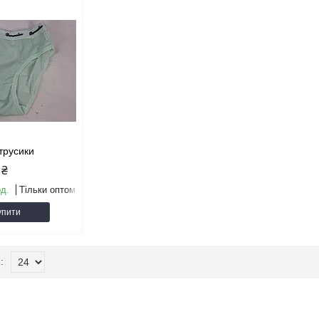
 трусики
 ₴
од.
Тільки оптом
упити