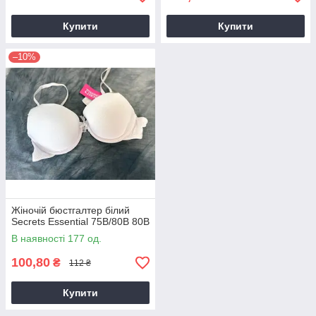
Купити
Купити
–10%
Жіночій бюстгалтер білий
Secrets Essential 75B/80B 80В
В наявності 177 од.
100,80
₴
112 ₴
Купити