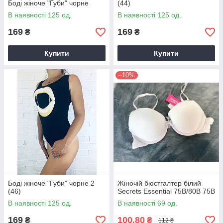
Боді жіноче "Губи" чорне
(44)
В наявності 125 од.
В наявності 125 од.
169
169
₴
₴
Купити
Купити
–10%
Боді жіноче "Губи" чорне 2
Жіночій бюстгалтер білий
(46)
Secrets Essential 75B/80B 75В
В наявності 125 од.
В наявності 69 од.
169
100,80
₴
₴
112 ₴