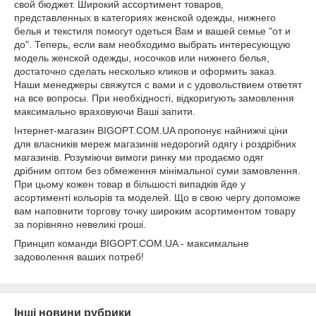
свой бюджет. Широкий ассортимент товаров,
представленных в категориях женской одежды, нижнего
белья и текстиля помогут одеться Вам и вашей семье "от и
до". Теперь, если вам необходимо выбрать интересующую
модель женской одежды, носочков или нижнего белья,
достаточно сделать несколько кликов и оформить заказ.
Наши менеджеры свяжутся с вами и с удовольствием ответят
на все вопросы. При необхідності, відкоригують замовлення
максимально враховуючи Ваші запити.
Інтернет-магазин BIGOPT.COM.UA пропонує найнижчі ціни
для власників мереж магазинів недорогий одягу і роздрібних
магазинів. Розуміючи вимоги ринку ми продаємо одяг
дрібним оптом без обмеження мінімальної суми замовлення.
При цьому кожен товар в більшості випадків йде у
асортименті кольорів та моделей. Що в свою чергу допоможе
вам наповнити торгову точку широким асортиментом товару
за порівняно невеликі гроші.
Принцип команди BIGOPT.COM.UA - максимальне
задоволення ваших потреб!
Інші новини рубрики