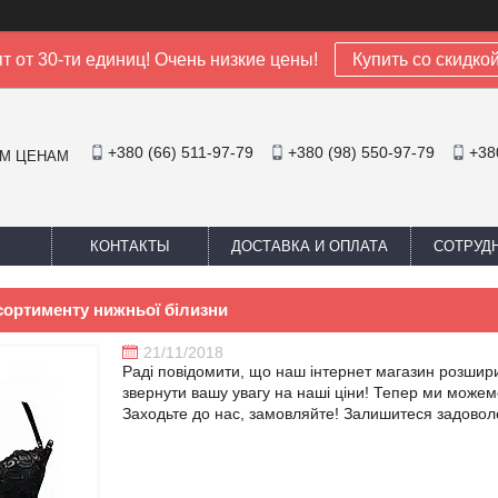
т от 30-ти единиц! Очень низкие цены!
Купить со скидко
+380 (66) 511-97-79
+380 (98) 550-97-79
+38
ИМ ЦЕНАМ
КОНТАКТЫ
ДОСТАВКА И ОПЛАТА
СОТРУД
сортименту нижньої білизни
21/11/2018
Раді повідомити, що наш інтернет магазин розшири
звернути вашу увагу на наші ціни! Тепер ми може
Заходьте до нас, замовляйте! Залишитеся задоволе