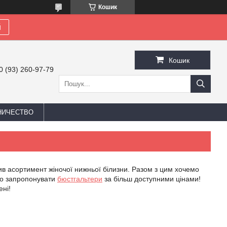
Кошик
й
Кошик
0 (93) 260-97-79
НИЧЕСТВО
в асортимент жіночої нижньої білизни. Разом з цим хочемо
мо запропонувати
бюстгальтери
за більш доступними цінами!
ні!