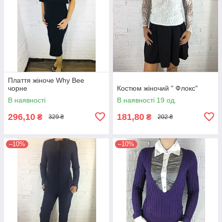
Плаття жіноче Why Bee
чорне
Костюм жіночий " Флокс"
В наявності
В наявності 19 од.
296,10
181,80
₴
₴
329 ₴
202 ₴
–10%
–10%