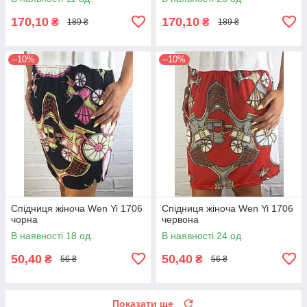
170,10
170,10
₴
₴
189 ₴
189 ₴
–10%
–10%
Спідниця жіноча Wen Yi 1706
Спідниця жіноча Wen Yi 1706
чорна
червона
В наявності 18 од.
В наявності 24 од.
50,40
50,40
₴
₴
56 ₴
56 ₴
Показати ще