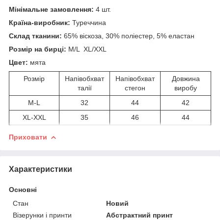
Мінімальне замовлення:
4 шт.
Країна-виробник:
Туреччина
Склад тканини:
65% віскоза, 30% поліестер, 5% еластан
Розмір на бирці:
M/L XL/XXL
Цвет:
мята
Розмір
Напівобхват
Напівобхват
Довжина
талії
стегон
виробу
M-L
32
44
42
XL-XXL
35
46
44
Приховати
Характеристики
Основні
Стан
Новий
Візерунки і принти
Абстрактний принт