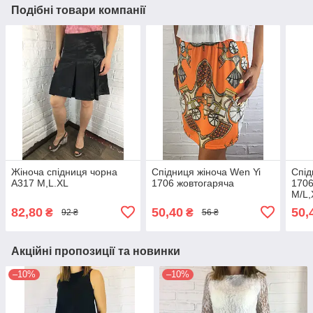
Подібні товари компанії
Жіноча спідниця чорна
Спідниця жіноча Wen Yi
Спід
А317 М,L.XL
1706 жовтогаряча
1706
M/L,
82,80
50,40
50,
₴
₴
92 ₴
56 ₴
Акційні пропозиції та новинки
–10%
–10%