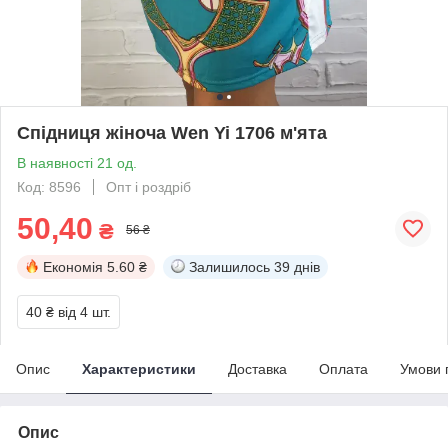
Спідниця жіноча Wen Yi 1706 м'ята
В наявності 21 од.
Код: 8596
Опт і роздріб
50,40
₴
56 ₴
Економія
5.60 ₴
Залишилось
39 днів
40 ₴
від 4 шт.
Опис
Характеристики
Доставка
Оплата
Умови 
Опис