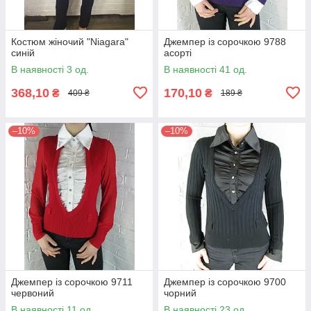
Костюм жіночий "Niagara"
Джемпер із сорочкою 9788
синій
асорті
В наявності 3 од.
В наявності 41 од.
368,10
170,10
₴
₴
409 ₴
189 ₴
–10%
–10%
Джемпер із сорочкою 9711
Джемпер із сорочкою 9700
червоний
чорний
В наявності 11 од.
В наявності 23 од.