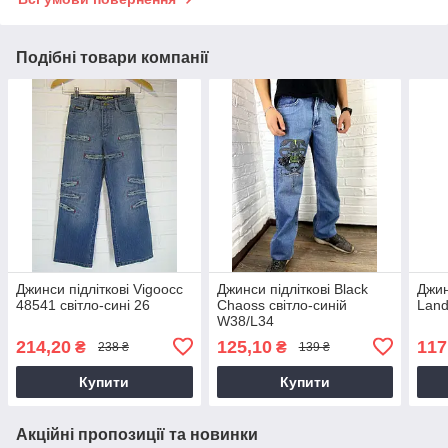
Подібні товари компанії
Джинси підліткові Vigoocc
Джинси підліткові Black
Джин
48541 світло-сині 26
Chaoss світло-синій
Land
W38/L34
214,20
125,10
117
₴
₴
238 ₴
139 ₴
Купити
Купити
Акційні пропозиції та новинки