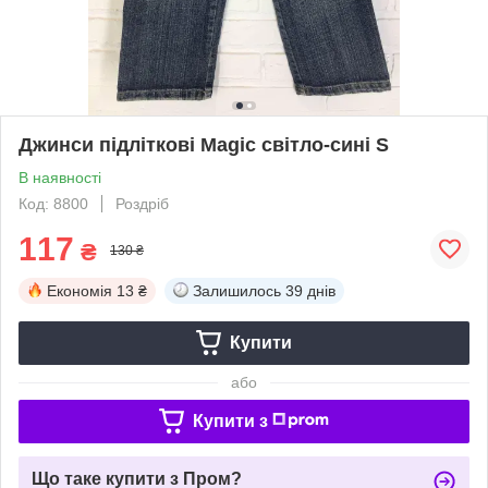
Джинси підліткові Magic світло-сині S
В наявності
Код: 8800
Роздріб
117
₴
130 ₴
Економія
13 ₴
Залишилось
39 днів
Купити
або
Купити з
Що таке купити з Пром?