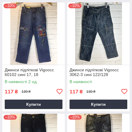
–10%
–10%
Джинси підліткові Vigoocc
Джинси підліткові Vigoocc
60102 сині 17, 18
3062-3 сині 122/128
В наявності 2 од.
В наявності
117
117
₴
₴
130 ₴
130 ₴
Купити
Купити
–10%
–10%