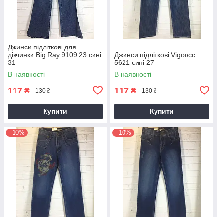
Джинси підліткові для
дівчинки Big Ray 9109.23 сині
Джинси підліткові Vigoocc
31
5621 сині 27
В наявності
В наявності
117
117
₴
₴
130 ₴
130 ₴
Купити
Купити
–10%
–10%