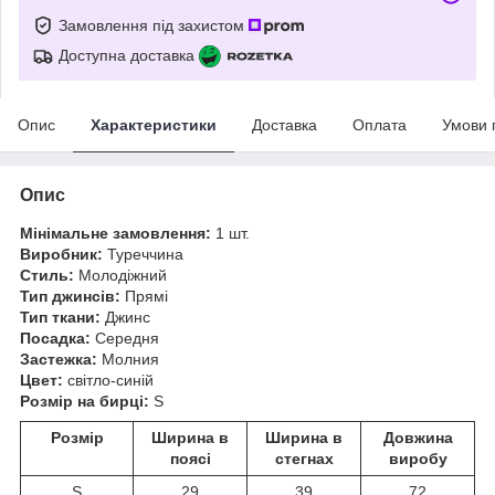
Замовлення під захистом
Доступна доставка
Опис
Характеристики
Доставка
Оплата
Умови 
Опис
Мінімальне замовлення:
1 шт.
Виробник:
Туреччина
Стиль:
Молодіжний
Тип джинсів:
Прямі
Тип ткани:
Джинс
Посадка:
Середня
Застежка:
Молния
Цвет:
світло-синій
Розмір на бирці:
S
Розмір
Ширина в
Ширина в
Довжина
поясі
стегнах
виробу
S
29
39
72