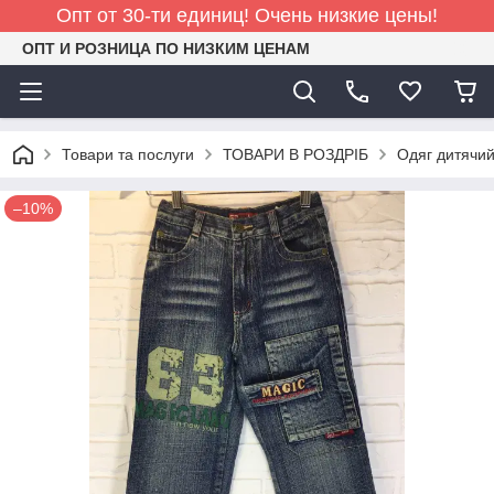
Опт от 30-ти единиц! Очень низкие цены!
ОПТ И РОЗНИЦА ПО НИЗКИМ ЦЕНАМ
Товари та послуги
ТОВАРИ В РОЗДРІБ
Одяг дитячий
–10%