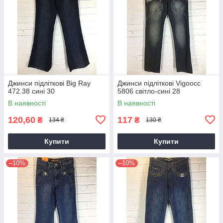
Джинси підліткові Big Ray
Джинси підліткові Vigoocc
472.38 сині 30
5806 світло-сині 28
В наявності
В наявності
120,60
117
₴
₴
134 ₴
130 ₴
Купити
Купити
–10%
–10%