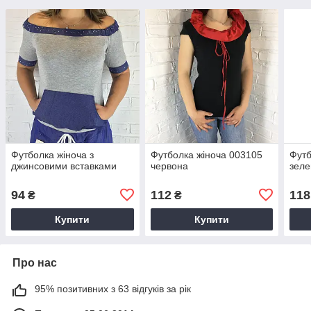
Футболка жіноча з
Футболка жіноча 003105
Футб
джинсовими вставками
червона
зеле
94
112
118
₴
₴
Купити
Купити
Про нас
95% позитивних з 63 відгуків за рік