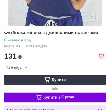
Футболка жіноча з джинсовими вставками
В наявності 9 од.
Код: 9103
Опт і роздріб
131
₴
94 ₴
від 4 шт.
Купити
або
Купити з