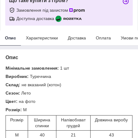
Що таке купити з Пром?
Замовлення під захистом
Доступна доставка
Опис
Характеристики
Доставка
Оплата
Умови п
Опис
Мінімальне замовлення:
1 шт
Виробник:
Туреччина
Склад:
не вказаний (котон)
Сезон:
Лето
Цвет:
на фото
Розмір:
М
Розмір
Ширина
Напівобхват
Довжина виробу
спинки
грудей
М
40
21
43