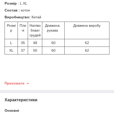
Розмір
: L.XL
Состав :
котон
Виробництво:
Китай
Розмі
Пле
Напіво
Довжина:
Довжина виробу
р
чі
бхват
рукава
грудей
L
35
48
60
62
XL
37
50
60
62
Приховати
Характеристики
Основні