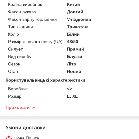
Країна виробник
Китай
Фасон рукава
Довгий
Фасон вирізу горловини
V-подібний
Тип тканини
Трикотаж
Колір
Білий
Розмір жіночого одягу (UA)
48/50
Силует
Прямий
Вид виробу
Блузка
Сезон
Літо
Стан
Новий
Користувальницькі характеристики
Виробник
<>
Розмір
L. XL
Приховати
Умови доставки
Нова Пошта