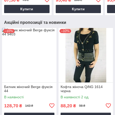
₴
₴
75 ₴
106 ₴
Купити
Купити
Акційні пропозиції та новинки
–10%
–10%
Батник жіночий Berge фуксія
Кофта жіноча QiNG 1614
44
чорна
В наявності
В наявності 2 од.
128,70
88,20
₴
₴
143 ₴
98 ₴