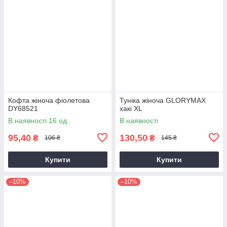
Кофта жіноча фіолетова
Туніка жіноча GLORYMAX
DY68521
хакі XL
В наявності 16 од.
В наявності
95,40
130,50
₴
₴
106 ₴
145 ₴
Купити
Купити
–10%
–10%