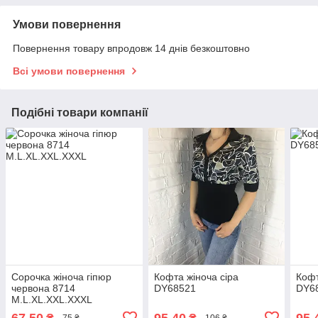
Умови повернення
Повернення товару впродовж 14 днів безкоштовно
Всі умови повернення
Подібні товари компанії
Сорочка жіноча гіпюр
Кофта жіноча сіра
Кофт
червона 8714
DY68521
DY6
M.L.XL.XXL.XXXL
67,50
95,40
95,