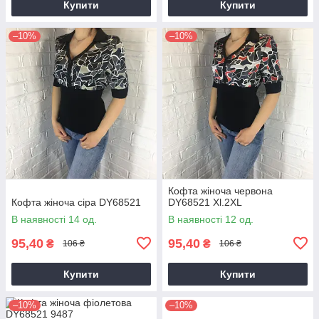
Купити
Купити
–10%
–10%
Кофта жіноча червона
Кофта жіноча сіра DY68521
DY68521 Xl.2XL
В наявності 14 од.
В наявності 12 од.
95,40
95,40
₴
₴
106 ₴
106 ₴
Купити
Купити
–10%
–10%