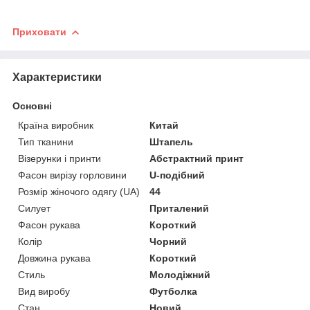
Приховати
Характеристики
Основні
Країна виробник
Китай
Тип тканини
Штапель
Візерунки і принти
Абстрактний принт
Фасон вирізу горловини
U-подібний
Розмір жіночого одягу (UA)
44
Силует
Приталений
Фасон рукава
Короткий
Колір
Чорний
Довжина рукава
Короткий
Стиль
Молодіжний
Вид виробу
Футболка
Стан
Новий