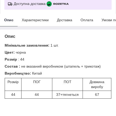
Доступна доставка
Опис
Характеристики
Доставка
Оплата
Умови п
Опис
Мінімальне замовлення:
1 шт.
Цвет:
чорна
Розмір
: 44
Состав :
не вказаний виробником (штапель + трикотаж)
Виробництво:
Китай
Розмір
ПОГ
ПОТ
Довжина
виробу
44
44
37+тягнеться
67