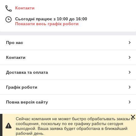
Контакти
Сьогодні працює з 10:00 до 16:00
Показати весь графік роботи
Про нас
Контакти
Доставка та оплата
Графік роботи
Повна версія сайту
Сайт створено на маркетплейсі
Prom.ua
Сейчас компания не может быстро обрабатывать заказы и
сообщения, поскольку по ее графику работы сегодня
выходной. Ваша заявка будет обработана в ближайший
Політика конфіденційності
рабочий день.