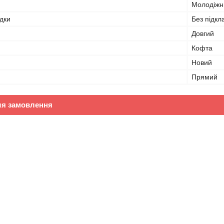
Молодіжн
дки
Без підкл
Довгий
Кофта
Новий
Прямий
ля замовлення