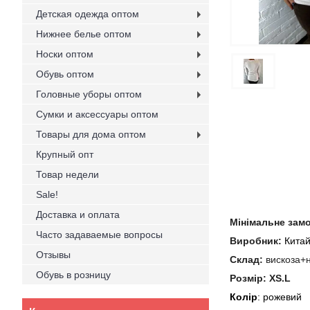
Детская одежда оптом
Нижнее белье оптом
Носки оптом
Обувь оптом
Головные уборы оптом
Сумки и аксессуары оптом
Товары для дома оптом
Крупный опт
Товар недели
Sale!
Доставка и оплата
Мінімальне зам
Часто задаваемые вопросы
Виробник:
Кита
Отзывы
Склад:
вискоза+
Обувь в розницу
Розмір: XS.L
Колір
: рожевий