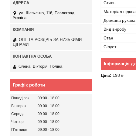
Стиль
Матеріал підкла
ул. Шевченко, 116, Павлоград,
Україна
Довжина рукава
Вид виробу
Стан
ОПТ ТА РОЗДРІБ ЗА НИЗЬКИМИ
ЦІНАМИ
Сілует
Інформація д
Олена, Вікторія, Поліна
Ціна:
198 ₴
Графік роботи
Понеділок
09:00
18:00
Вівторок
09:00
18:00
Середа
09:00
18:00
Четвер
09:00
18:00
Пʼятниця
09:00
18:00