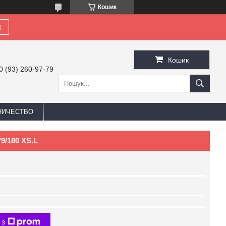
Кошик
й
Кошик
0 (93) 260-97-79
НИЧЕСТВО
9/180 XS.L
 з