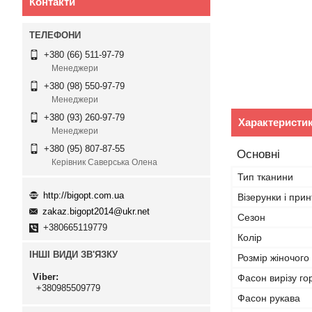
Контакти
+380 (66) 511-97-79
Менеджери
+380 (98) 550-97-79
Менеджери
+380 (93) 260-97-79
Характеристи
Менеджери
+380 (95) 807-87-55
Основні
Керівник Саверська Олена
Тип тканини
http://bigopt.com.ua
Візерунки і прин
zakaz.bigopt2014@ukr.net
Сезон
+380665119779
Колір
ІНШІ ВИДИ ЗВ'ЯЗКУ
Розмір жіночого
Viber
Фасон вирізу г
+380985509779
Фасон рукава