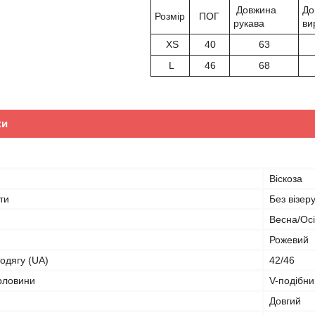
Довжина
До
Розмір
ПОГ
рукава
ви
XS
40
63
L
46
68
ки
Віскоза
ти
Без візеру
Весна/Ос
Рожевий
 одягу (UA)
42/46
орловини
V-подібни
Довгий