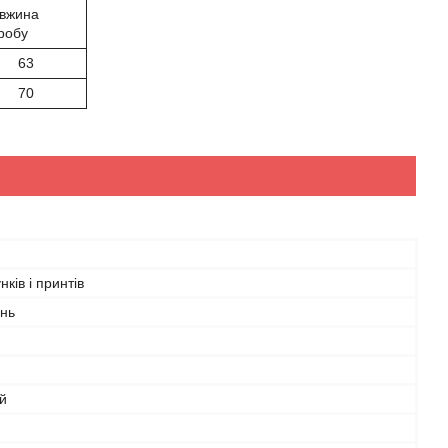
вжина
робу
63
70
нків і принтів
інь
й