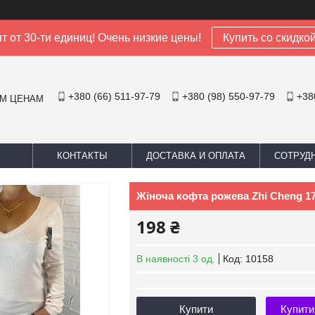
т от 30-ти единиц! Очень низкие цены!
Купить со скидко
+380 (66) 511-97-79
+380 (98) 550-97-79
+38
ИМ ЦЕНАМ
КОНТАКТЫ
ДОСТАВКА И ОПЛАТА
СОТРУД
Жіноча кофта рожева Zhi Cheng 17
198 ₴
В наявності 3 од.
Код:
10158
Купити
Купити