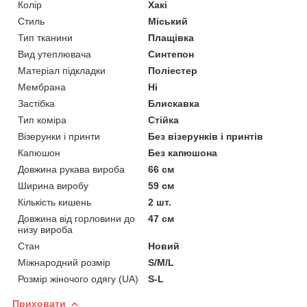
Колір
Хакі
Стиль
Міський
Тип тканини
Плащівка
Вид утеплювача
Синтепон
Матеріал підкладки
Поліестер
Мембрана
Ні
Застібка
Блискавка
Тип коміра
Стійка
Візерунки і принти
Без візерунків і принтів
Капюшон
Без капюшона
Довжина рукава вироба
66 см
Ширина виробу
59 см
Кількість кишень
2 шт.
Довжина від горловини до
47 см
низу вироба
Стан
Новий
Міжнародний розмір
S/M/L
Розмір жіночого одягу (UA)
S-L
Приховати