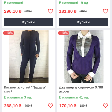
В наявності
В наявності 19 од.
296,10
181,80
₴
₴
329 ₴
202 ₴
Купити
Купити
–10%
–10%
Костюм жіночий "Niagara"
Джемпер із сорочкою 9788
синій
асорті
В наявності 3 од.
В наявності 41 од.
368,10
170,10
₴
₴
409 ₴
189 ₴