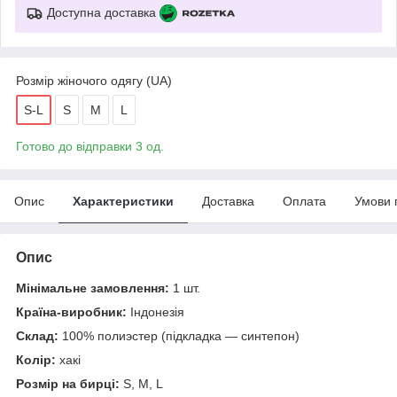
Доступна доставка
Розмір жіночого одягу (UA)
S-L
S
M
L
Готово до відправки 3 од.
Опис
Характеристики
Доставка
Оплата
Умови 
Опис
Мінімальне замовлення:
1 шт.
Країна-виробник:
Індонезія
Склад:
100% полиэстер (підкладка — синтепон)
Колір:
хакі
Розмір
на бирці:
S, M, L