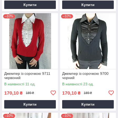
Купити
Купити
–10%
–10%
Джемпер із сорочкою 9711
Джемпер із сорочкою 9700
червоний
чорний
В наявності 11 од.
В наявності 23 од.
170,10
170,10
₴
₴
189 ₴
189 ₴
Купити
Купити
–10%
–10%