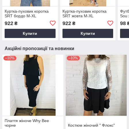
Куртка-пуховик коротка
Куртка-пуховик коротка
Футб
SRT бордо M-XL
SRT жовта M-XL
Sou 
922
922
98
₴
₴
Купити
Купити
Акційні пропозиції та новинки
–10%
–10%
Плаття жіноче Why Bee
чорне
Костюм жіночий " Флокс"