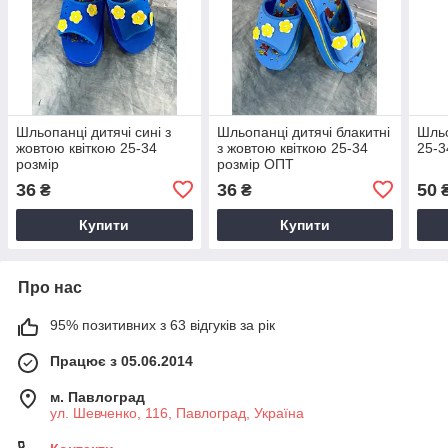
Шльопанці дитячі сині з
Шльопанці дитячі блакитні
Шльо
жовтою квіткою 25-34
з жовтою квіткою 25-34
25-3
розмір
розмір ОПТ
36
36
50
₴
₴
Купити
Купити
Про нас
95% позитивних з 63 відгуків за рік
Працює з 05.06.2014
м. Павлоград
ул. Шевченко, 116, Павлоград, Україна