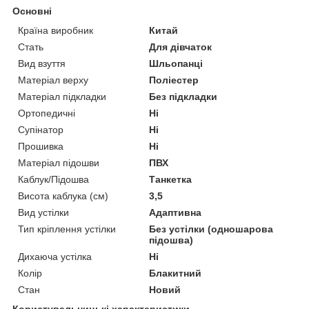
Основні
Країна виробник
Китай
Стать
Для дівчаток
Вид взуття
Шльопанці
Матеріал верху
Поліестер
Матеріал підкладки
Без підкладки
Ортопедичні
Ні
Супінатор
Ні
Прошивка
Ні
Матеріал підошви
ПВХ
Каблук/Підошва
Танкетка
Висота каблука (см)
3,5
Вид устілки
Адаптивна
Тип кріплення устілки
Без устілки (одношарова
підошва)
Дихаюча устілка
Ні
Колір
Блакитний
Стан
Новий
Користувальницькі характеристики