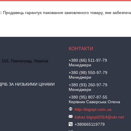
:
Продавець гарантує паковання замовленого товару, яке забезпечит
+380 (66) 511-97-79
, 116, Павлоград, Україна
Менеджери
+380 (98) 550-97-79
Менеджери
ДРІБ ЗА НИЗЬКИМИ ЦІНАМИ
+380 (93) 260-97-79
Менеджери
+380 (95) 807-87-55
Керівник Саверська Олена
http://bigopt.com.ua
zakaz.bigopt2014@ukr.net
+380665119779