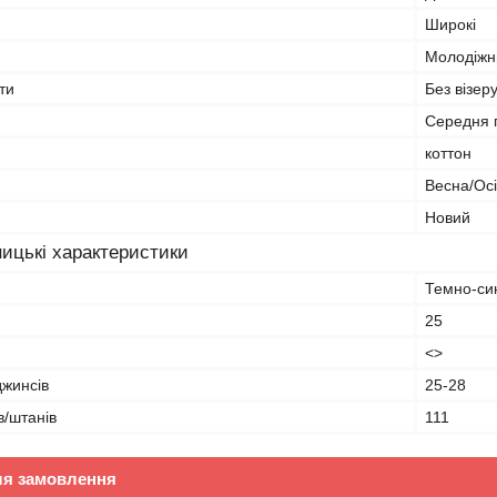
Широкі
Молодіжн
ти
Без візеру
Середня 
коттон
Весна/Ос
Новий
ицькі характеристики
Темно-си
25
<>
джинсів
25-28
в/штанів
111
ля замовлення