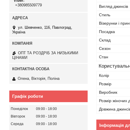
Viber
+380985509779
Вигляд джинсів
Стиль
Візерунки і прин
ул. Шевченко, 116, Павлоград,
Посадка
Україна
Склад
Сезон
ОПТ ТА РОЗДРІБ ЗА НИЗЬКИМИ
Стан
ЦІНАМИ
Користувальн
Колір
Олена, Вікторія, Поліна
Розмір
Виробник
Графік роботи
Розмір жіночих 
Довжина джинсі
Понеділок
09:00
18:00
Вівторок
09:00
18:00
Середа
09:00
18:00
Інформація д