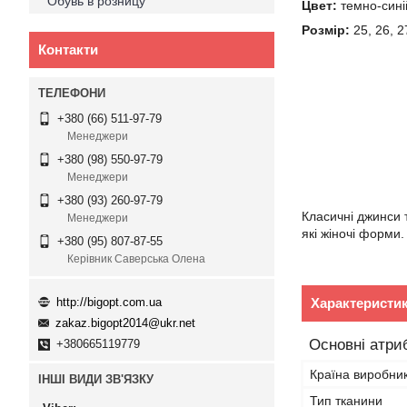
Обувь в розницу
Цвет:
темно-сині
Розмір:
25, 26, 2
Контакти
+380 (66) 511-97-79
Менеджери
+380 (98) 550-97-79
Менеджери
+380 (93) 260-97-79
Класичні джинси 
Менеджери
які жіночі форми
+380 (95) 807-87-55
Керівник Саверська Олена
http://bigopt.com.ua
Характеристи
zakaz.bigopt2014@ukr.net
Основні атри
+380665119779
Країна виробни
ІНШІ ВИДИ ЗВ'ЯЗКУ
Тип тканини