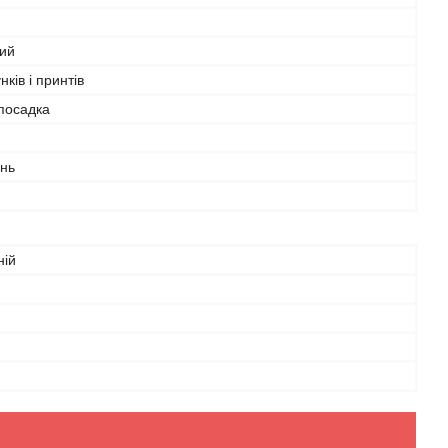
ий
нків і принтів
посадка
інь
ній