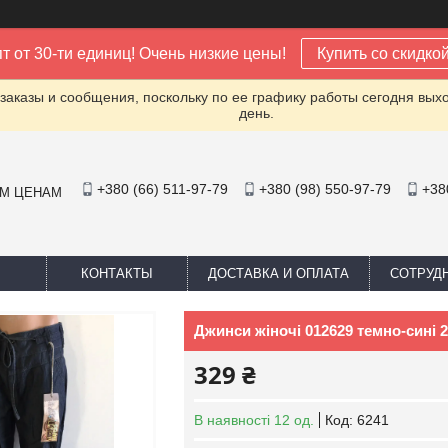
т от 30-ти единиц! Очень низкие цены!
Купить со скидко
заказы и сообщения, поскольку по ее графику работы сегодня вых
день.
+380 (66) 511-97-79
+380 (98) 550-97-79
+38
ИМ ЦЕНАМ
КОНТАКТЫ
ДОСТАВКА И ОПЛАТА
СОТРУД
Джинси жіночі 012629 темно-сині 2
329 ₴
В наявності 12 од.
Код:
6241