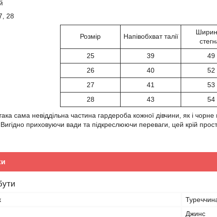
й
7, 28
Ширин
Розмір
Напівобхват талії
стегн
25
39
49
26
40
52
27
41
53
28
43
54
така сама невіддільна частина гардероба кожної дівчини, як і чорн
. Вигідно приховуючи вади та підкреслюючи переваги, цей крій прос
ки
бути
к
Туреччин
Джинс