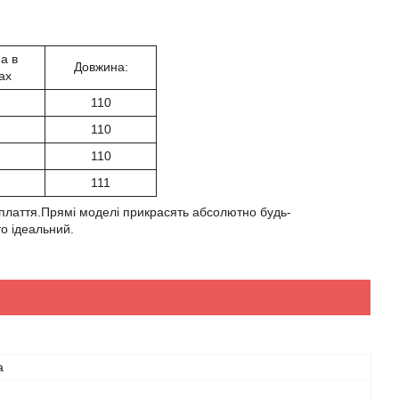
а в
Довжина:
ах
110
110
110
111
е плаття.Прямі моделі прикрасять абсолютно будь-
то ідеальний.
а