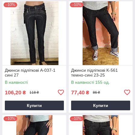
–10%
–10%
Джинси підліткові A-037-1
Джинси підліткові K-561
сині 27
темно-сині 23-25
В наявності
В наявності 155 од.
106,20
77,40
₴
₴
118 ₴
86 ₴
Купити
Купити
–10%
–10%