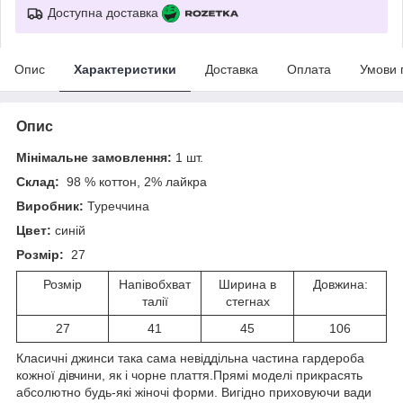
Доступна доставка
Опис
Характеристики
Доставка
Оплата
Умови 
Опис
Мінімальне замовлення:
1 шт.
Склад:
98 % коттон, 2% лайкра
Виробник:
Туреччина
Цвет:
синій
Розмір:
27
Розмір
Напівобхват
Ширина в
Довжина:
талії
стегнах
27
41
45
106
Класичні джинси така сама невіддільна частина гардероба
кожної дівчини, як і чорне плаття.Прямі моделі прикрасять
абсолютно будь-які жіночі форми. Вигідно приховуючи вади