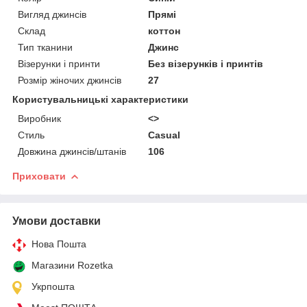
Вигляд джинсів
Прямі
Склад
коттон
Тип тканини
Джинс
Візерунки і принти
Без візерунків і принтів
Розмір жіночих джинсів
27
Користувальницькі характеристики
Виробник
<>
Стиль
Casual
Довжина джинсів/штанів
106
Приховати
Умови доставки
Нова Пошта
Магазини Rozetka
Укрпошта