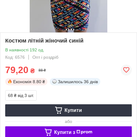
Костюм літній жіночий синій
В наявності 192 од.
Код: 6576
Опт і роздріб
79,20
₴
88 ₴
Економія
8.80 ₴
Залишилось
36 днів
68 ₴
від 3 шт.
Купити
або
Купити з