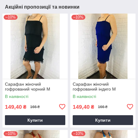
Акційні пропозиції та новинки
–10%
–10%
Сарафан жіночий
Сарафан жіночий
гофрований чорний М
гофрований індиго М
В наявності
В наявності
149,40
149,40
₴
₴
166 ₴
166 ₴
Купити
Купити
–10%
–10%