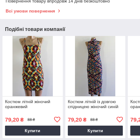
Повернення товару впродовж 14 днів безкоштовно
Всі умови повернення
Подібні товари компанії
Костюм літній жіночий
Костюм літній із довгою
Кост
оранжевий
спідницею жіночий синій
ора
79,20
79,20
79,
₴
₴
88 ₴
88 ₴
Купити
Купити