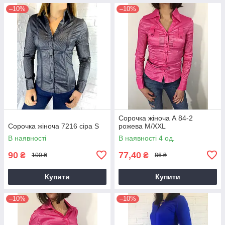
–10%
–10%
Сорочка жіноча А 84-2
Сорочка жіноча 7216 сіра S
рожева M/XXL
В наявності
В наявності 4 од.
90
77,40
₴
₴
100 ₴
86 ₴
Купити
Купити
–10%
–10%