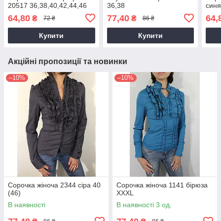
20517 36,38,40,42,44,46
36,38
синя
64,80
77,40
64,
₴
₴
72 ₴
86 ₴
Купити
Купити
Акційні пропозиції та новинки
–10%
–10%
Сорочка жіноча 2344 сіра 40
Сорочка жіноча 1141 бірюза
(46)
XXXL
В наявності
В наявності 3 од.