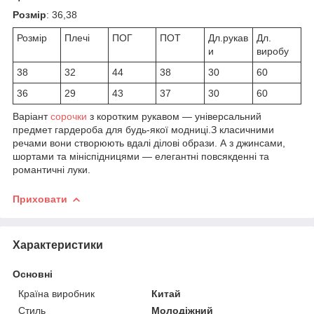
Розмір
: 36,38
Розмір
Плечі
ПОГ
ПОТ
Дл.рукав
Дл.
и
виробу
38
32
44
38
30
60
36
29
43
37
30
60
Варіант
сорочки
з коротким рукавом — універсальний
предмет гардероба для будь-якої модниці.З класичними
речами вони створюють вдалі ділові образи. А з джинсами,
шортами та мініспідницями — елегантні повсякденні та
романтичні луки.
Приховати
Характеристики
Основні
Країна виробник
Китай
Стиль
Молодіжний