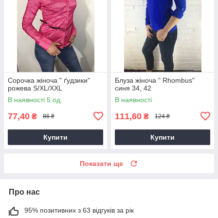
Сорочка жіноча " ґудзики"
Блуза жіноча " Rhombus"
рожева S/XL/XXL
синя 34, 42
В наявності 5 од.
В наявності
77,40
111,60
₴
₴
86 ₴
124 ₴
Купити
Купити
Показати ще
Про нас
95% позитивних з 63 відгуків за рік