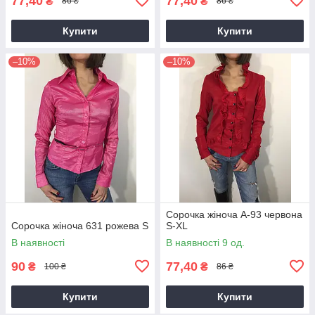
77,40
77,40
₴
₴
86 ₴
86 ₴
Купити
Купити
–10%
–10%
Сорочка жіноча А-93 червона
Сорочка жіноча 631 рожева S
S-XL
В наявності
В наявності 9 од.
90
77,40
₴
₴
100 ₴
86 ₴
Купити
Купити