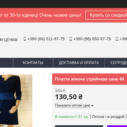
т от 30-ти единиц! Очень низкие цены!
Купить со скидко
+380 (66) 511-97-79
+380 (98) 550-97-79
+38
ИМ ЦЕНАМ
КОНТАКТЫ
ДОСТАВКА И ОПЛАТА
СОТРУД
Плаття жіноче стрейчеве синє 44
145 ₴
130,50 ₴
Показати оптові ціни
В наявності 37 од.
Оптом і в роздріб