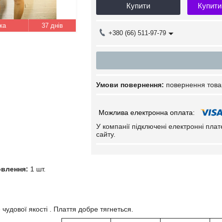
Купити
Купити
37 днів
+380 (66) 511-97-79
повернення това
У компанії підключені електронні пла
сайту.
овлення:
1 шт.
чудової якості . Плаття добре тягнеться.