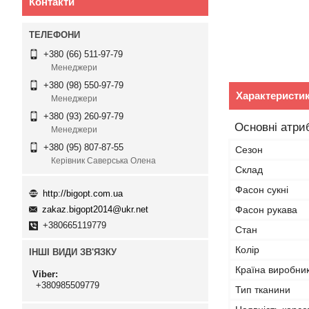
Контакти
+380 (66) 511-97-79
Менеджери
+380 (98) 550-97-79
Характеристи
Менеджери
+380 (93) 260-97-79
Основні атри
Менеджери
+380 (95) 807-87-55
Сезон
Керівник Саверська Олена
Склад
Фасон сукні
http://bigopt.com.ua
Фасон рукава
zakaz.bigopt2014@ukr.net
+380665119779
Стан
Колір
ІНШІ ВИДИ ЗВ'ЯЗКУ
Країна виробни
Viber
+380985509779
Тип тканини