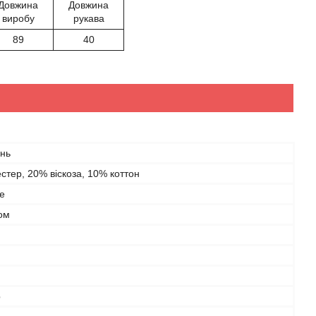
Довжина
Довжина
виробу
рукава
89
40
інь
стер, 20% віскоза, 10% коттон
е
ом
р