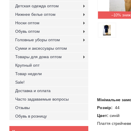
Детская одежда оптом
Нижнее белье оптом
–10%
Носки оптом
Обувь оптом
Головные уборы оптом
Сумки и аксессуары оптом
Товары для дома оптом
Крупный опт
Товар недели
Sale!
Доставка и оплата
Часто задаваемые вопросы
Мінімальне зам
Отзывы
Розмір:
44
Цвет:
синій
Обувь в розницу
Плаття стрейчеве 