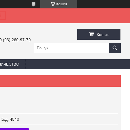
Кошик
й
Кошик
0 (93) 260-97-79
НИЧЕСТВО
Код:
4540