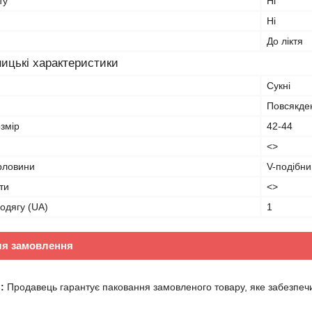
ту
Ні
Ні
До ліктя
ицькі характеристики
Сукні
Повсякде
змір
42-44
<>
орловини
V-подібни
ти
<>
 одягу (UA)
1
ля замовлення
:
Продавець гарантує паковання замовленого товару, яке забезпечит