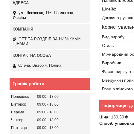
Наявність корсе
Шлейф
ул. Шевченко, 116, Павлоград,
Україна
Довжина рукава
Користувальн
Вид виробу
ОПТ ТА РОЗДРІБ ЗА НИЗЬКИМИ
ЦІНАМИ
Стиль
Міжнародний ро
Виробник
Олена, Вікторія, Поліна
Фасон вирізу г
Візерунки і прин
Графік роботи
Розмір жіночого
Понеділок
09:00
18:00
Вівторок
09:00
18:00
Інформація д
Середа
09:00
18:00
Ціна:
130,50 ₴
Четвер
09:00
18:00
Спосіб упаковки
Пʼятниця
09:00
18:00