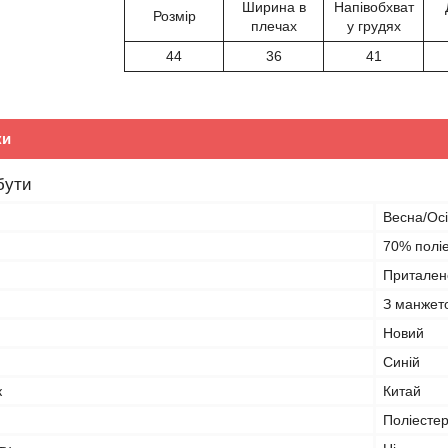
Ширина в
Напівобхват
Розмір
плечах
у грудях
44
36
41
ки
бути
Весна/Ос
70% поліе
Притален
З манжет
Новий
Синій
к
Китай
Поліесте