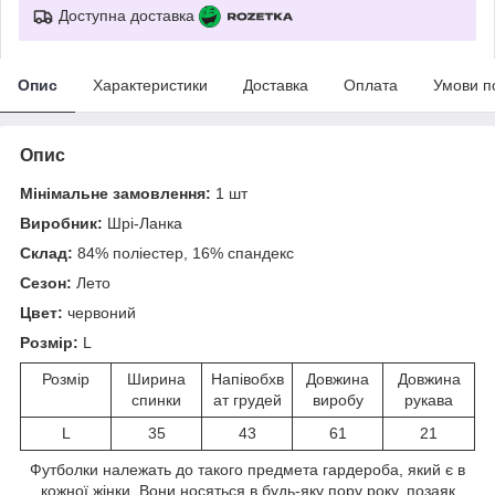
Доступна доставка
Опис
Характеристики
Доставка
Оплата
Умови п
Опис
Мінімальне замовлення:
1 шт
Виробник:
Шрі-Ланка
Склад:
84% поліестер, 16% спандекс
Сезон:
Лето
Цвет:
червоний
Розмір:
L
Розмір
Ширина
Напівобхв
Довжина
Довжина
спинки
ат грудей
виробу
рукава
L
35
43
61
21
Футболки належать до такого предмета гардероба, який є в
кожної жінки. Вони носяться в будь-яку пору року, позаяк