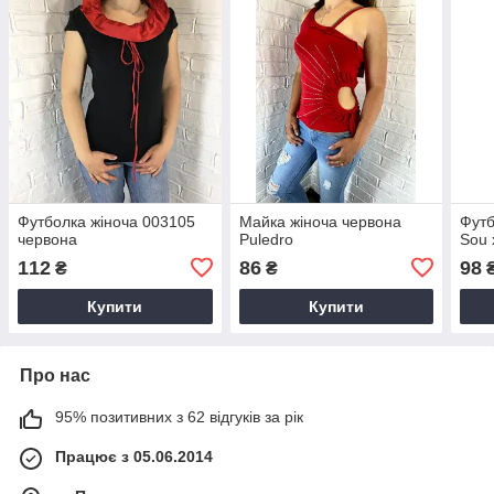
Футболка жіноча 003105
Майка жіноча червона
Футб
червона
Puledro
Sou 
112
86
98
₴
₴
Купити
Купити
Про нас
95% позитивних з 62 відгуків за рік
Працює з 05.06.2014