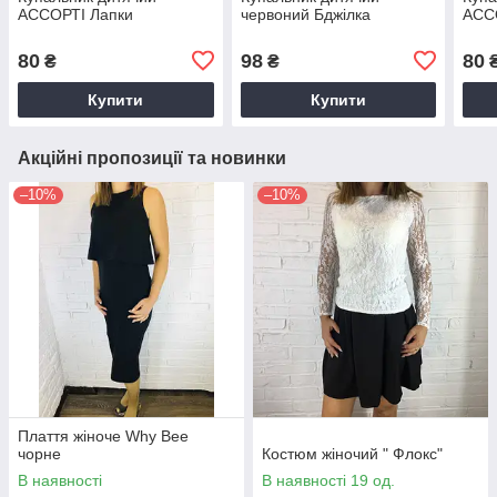
АССОРТІ Лапки
червоний Бджілка
АСС
80
98
80
₴
₴
Купити
Купити
Акційні пропозиції та новинки
–10%
–10%
Плаття жіноче Why Bee
чорне
Костюм жіночий " Флокс"
В наявності
В наявності 19 од.