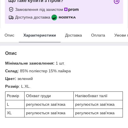
Що таке купити з Пром?
Замовлення під захистом
Доступна доставка
Опис
Характеристики
Доставка
Оплата
Умови 
Опис
Мінімальне замовлення:
1 шт.
Склад:
85% поліестер 15% лайкра
Цвет:
зелений
Розмір
: L.XL.
Розмір
Обхват груди
Напівобхват талії
L
регулюється зав'язка
регулюється зав'язка
XL
регулюється зав'язка
регулюється зав'язка