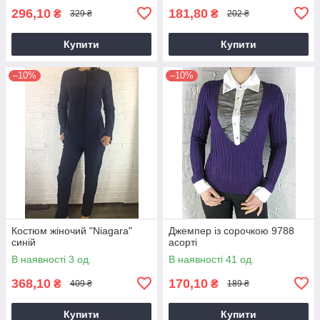
296,10
181,80
₴
₴
329 ₴
202 ₴
Купити
Купити
–10%
–10%
Костюм жіночий "Niagara"
Джемпер із сорочкою 9788
синій
асорті
В наявності 3 од.
В наявності 41 од.
368,10
170,10
₴
₴
409 ₴
189 ₴
Купити
Купити